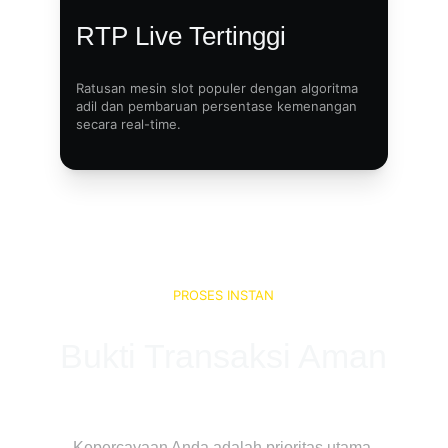
RTP Live Tertinggi
Ratusan mesin slot populer dengan algoritma 
adil dan pembaruan persentase kemenangan 
secara real-time.
PROSES INSTAN
Bukti Transaksi Aman
Kepercayaan Anda adalah prioritas utama 