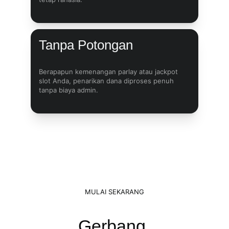
Tanpa Potongan
Berapapun kemenangan parlay atau jackpot 
slot Anda, penarikan dana diproses penuh 
tanpa biaya admin.
MULAI SEKARANG
Gerbang 