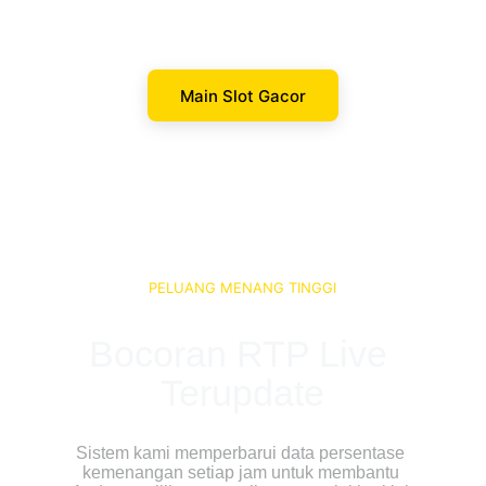
Main Slot Gacor
PELUANG MENANG TINGGI
Bocoran RTP Live 
Terupdate
Sistem kami memperbarui data persentase 
kemenangan setiap jam untuk membantu 