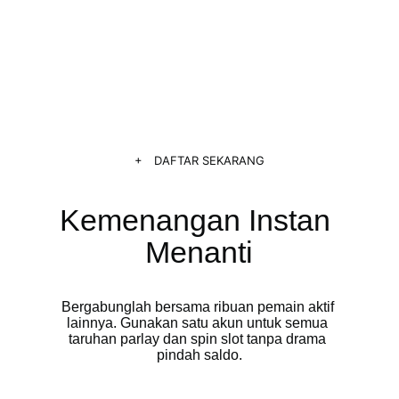
+ DAFTAR SEKARANG
Kemenangan Instan 
Menanti
Bergabunglah bersama ribuan pemain aktif 
lainnya. Gunakan satu akun untuk semua 
taruhan parlay dan spin slot tanpa drama 
pindah saldo.